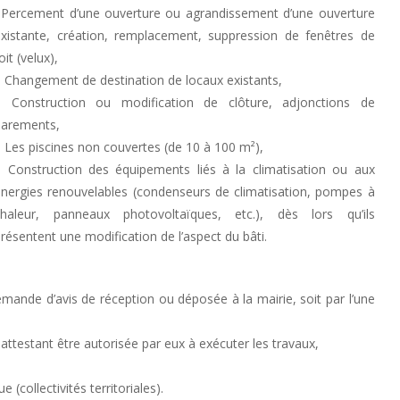
–Percement d’une ouverture ou agrandissement d’une ouverture
existante, création, remplacement, suppression de fenêtres de
oit (velux),
– Changement de destination de locaux existants,
– Construction ou modification de clôture, adjonctions de
parements,
 Les piscines non couvertes (de 10 à 100 m²),
– Construction des équipements liés à la climatisation ou aux
énergies renouvelables (condenseurs de climatisation, pompes à
chaleur, panneaux photovoltaïques, etc.), dès lors qu’ils
résentent une modification de l’aspect du bâti.
ande d’avis de réception ou déposée à la mairie, soit par l’une
 attestant être autorisée par eux à exécuter les travaux,
 (collectivités territoriales).