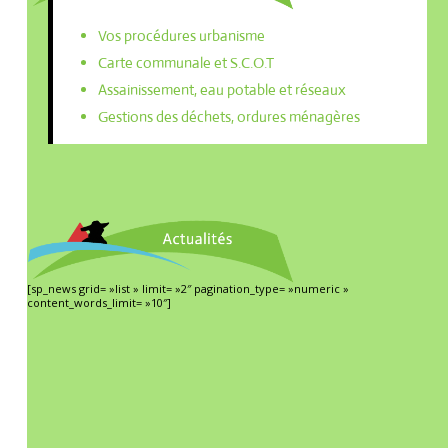
Vos procédures urbanisme
Carte communale et S.C.O.T
Assainissement, eau potable et réseaux
Gestions des déchets, ordures ménagères
[sp_news grid= »list » limit= »2″ pagination_type= »numeric »
content_words_limit= »10″]