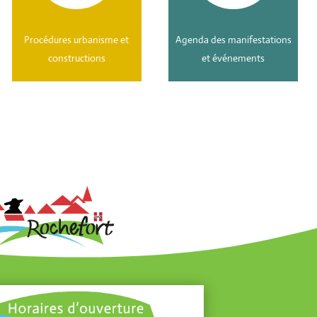
Procédures urbanisme et
Agenda des manifestations
constructions
et événements