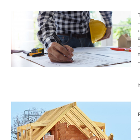
d
m
–
–
–
h
v