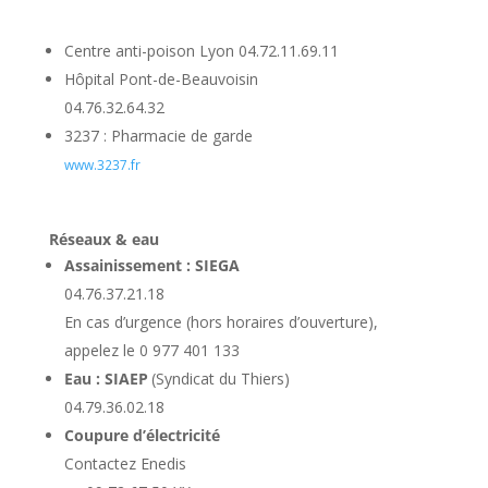
Centre anti-poison Lyon 04.72.11.69.11
Hôpital Pont-de-Beauvoisin
04.76.32.64.32
3237 : Pharmacie de garde
www.3237.fr
Réseaux & eau
Assainissement : SIEGA
04.76.37.21.18
En cas d’urgence (hors horaires d’ouverture),
appelez le 0 977 401 133
Eau : SIAEP
(Syndicat du Thiers)
04.79.36.02.18
Coupure d’électricité
Contactez Enedis