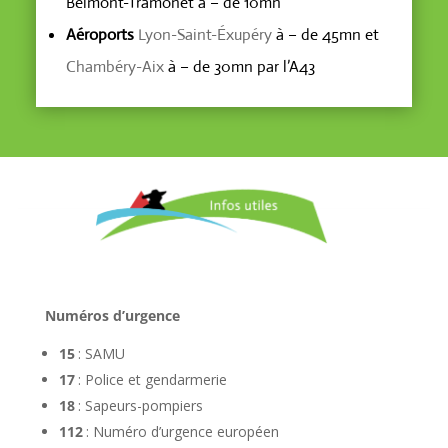
Belmont-Tramonet à – de 10mn
Aéroports
Lyon-Saint-Éxupéry
à – de 45mn et
Chambéry-Aix
à – de 30mn par l’A43
Numéros d’urgence
15
: SAMU
17
: Police et gendarmerie
18
: Sapeurs-pompiers
112
: Numéro d’urgence européen